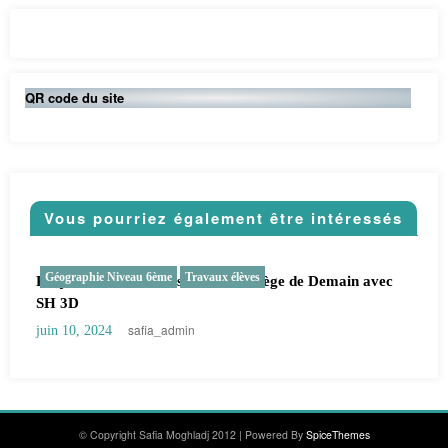
QR code du site
Vous pourriez également être intéressés
 élèves
CNRD
Histoire Niveau 3ème
Travaux é
 le collège de Demain avec
Une carte lumineuse et sonore de la
France, 1944-1945
safia_admin
juin 6, 2024
© Copyright Safia Moghladj 2012 | Powered By
SpiceThemes