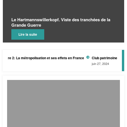
illerkopf. Viste des tranchées de la
e
Exposition: lett
Lire la suite
: La métropolisation et ses effets en France
Club patrimoine-architecture
juin 27, 2024