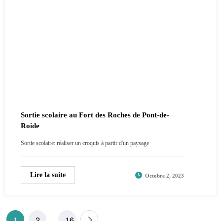
Sortie scolaire au Fort des Roches de Pont-de-
Roide
Sortie scolaire: réaliser un croquis à partir d'un paysage
Lire la suite
Octobre 2, 2023
Pagination
1
2
16
…