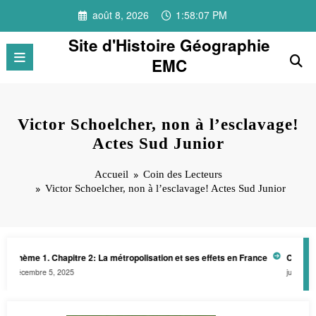
Aller
août 8, 2026
1:58:08 PM
au
contenu
Site d'Histoire Géographie
EMC
Victor Schoelcher, non à l’esclavage!
Actes Sud Junior
Accueil
Coin des Lecteurs
Victor Schoelcher, non à l’esclavage! Actes Sud Junior
Thème 1. Chapitre 2: La métropolisation et ses effets en France
Club patr
décembre 5, 2025
juin 27, 20