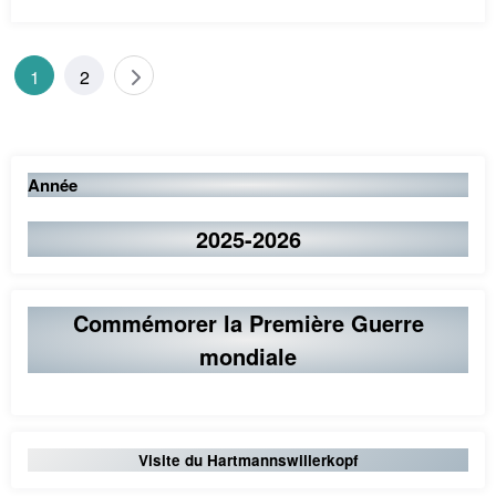
Pagination
1
2
des
publications
Année
2025-2026
Commémorer la Première Guerre
mondiale
Visite du Hartmannswillerkopf