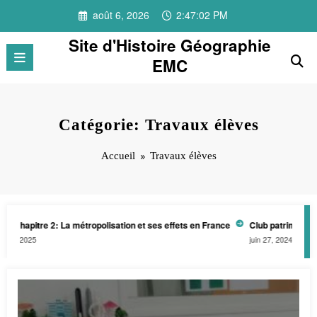
Aller
août 6, 2026
2:47:03 PM
au
contenu
Site d'Histoire Géographie
EMC
Catégorie: Travaux élèves
Accueil
Travaux élèves
 2: La métropolisation et ses effets en France
Club patrimoine-architectu
juin 27, 2024