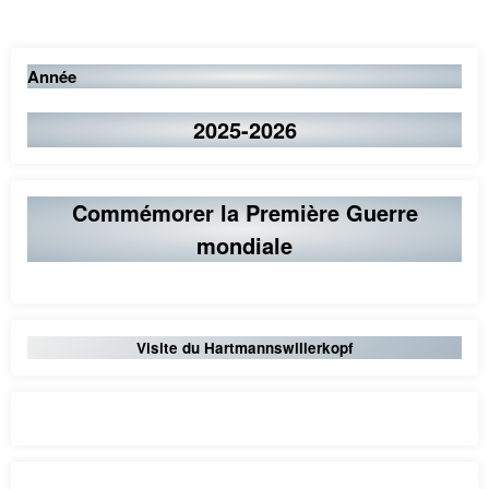
des
publications
Année
2025-2026
Commémorer la Première Guerre
mondiale
Visite du Hartmannswillerkopf