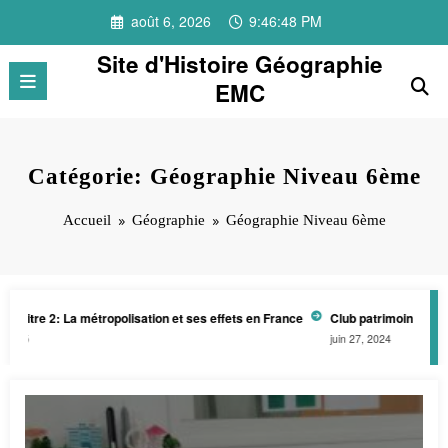
Aller
août 6, 2026
9:46:48 PM
au
contenu
Site d'Histoire Géographie
EMC
Catégorie: Géographie Niveau 6ème
Accueil
Géographie
Géographie Niveau 6ème
La métropolisation et ses effets en France
Club patrimoine-architecture: 
juin 27, 2024