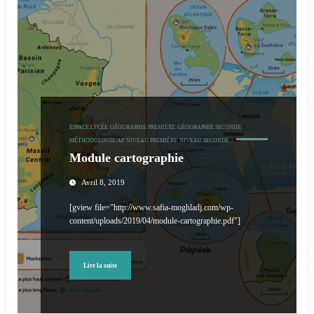
ESPACE LYCÉE
GÉOGRAPHIE PREMIÈRE
GÉOGRAPHIE SECONDE
MÉTHODOLOGIE/AP
NIVEAU PREMIÈRE
NIVEAU SECONDE
Module cartographie
Avril 8, 2019
[gview file="http://www.safia-moghladj.com/wp-
content/uploads/2019/04/module-cartographie.pdf"]
Lire la suite