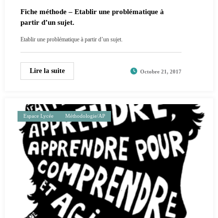
Fiche méthode – Etablir une problématique à
partir d’un sujet.
Etablir une problématique à partir d’un sujet.
Lire la suite
Octobre 21, 2017
Espace Lycée
Méthodologie/AP