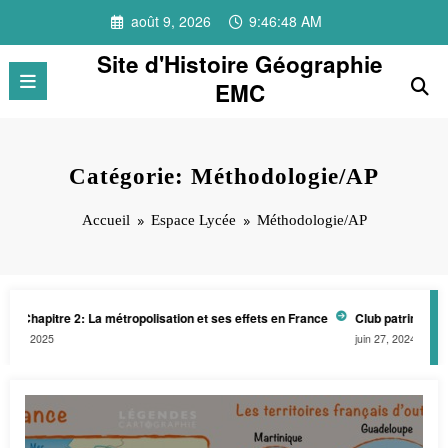
Aller
août 9, 2026
9:46:49 AM
au
contenu
Site d'Histoire Géographie
EMC
Catégorie: Méthodologie/AP
Accueil
Espace Lycée
Méthodologie/AP
tre 2: La métropolisation et ses effets en France
Club patrimoine-architec
5
juin 27, 2024