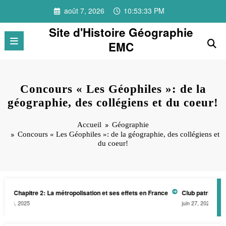
Aller
août 7, 2026
10:53:33 PM
au
contenu
Site d'Histoire Géographie
EMC
Concours « Les Géophiles »: de la
géographie, des collégiens et du coeur!
Accueil
Géographie
Concours « Les Géophiles »: de la géographie, des collégiens et
du coeur!
 Chapitre 2: La métropolisation et ses effets en France
Club patrimoine-ar
5, 2025
juin 27, 2024