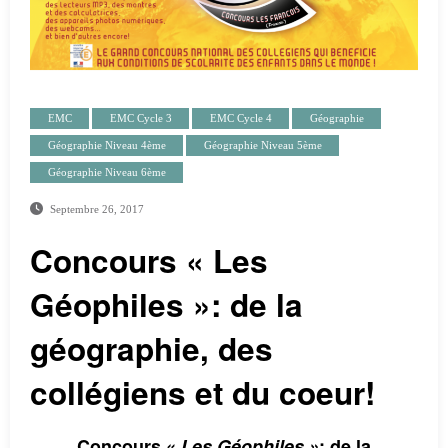
EMC
EMC Cycle 3
EMC Cycle 4
Géographie
Géographie Niveau 4ème
Géographie Niveau 5ème
Géographie Niveau 6ème
Septembre 26, 2017
Concours « Les
Géophiles »: de la
géographie, des
collégiens et du coeur!
Concours «
Les Géophiles »
: de la