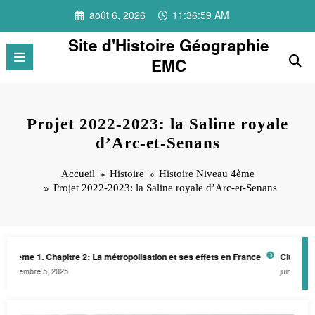
Aller
août 6, 2026
11:37:00 AM
au
contenu
Site d'Histoire Géographie
EMC
Projet 2022-2023: la Saline royale
d’Arc-et-Senans
Accueil
Histoire
Histoire Niveau 4ème
Projet 2022-2023: la Saline royale d’Arc-et-Senans
hème 1. Chapitre 2: La métropolisation et ses effets en France
Club patrimo
cembre 5, 2025
juin 27, 2024