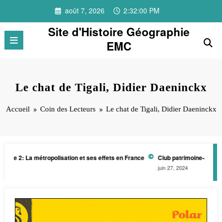
Aller
août 7, 2026
2:32:00 PM
au
contenu
Site d'Histoire Géographie
EMC
Le chat de Tigali, Didier Daeninckx
Accueil
Coin des Lecteurs
Le chat de Tigali, Didier Daeninckx
tre 2: La métropolisation et ses effets en France
Club patrimoine-architec
5
juin 27, 2024