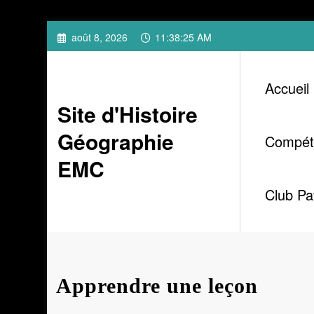
Aller
août 8, 2026
11:38:26 AM
au
contenu
Accueil
Site d'Histoire
Géographie
Compét
EMC
Club Pa
Apprendre une leçon