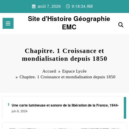
Aller
août 7, 2026
9:18:34 AM
au
contenu
Site d'Histoire Géographie
EMC
Chapitre. 1 Croissance et
mondialisation depuis 1850
Accueil
Espace Lycée
Chapitre. 1 Croissance et mondialisation depuis 1850
Une carte lumineuse et sonore de la libération de la France, 1944-1945
juin 6, 2024