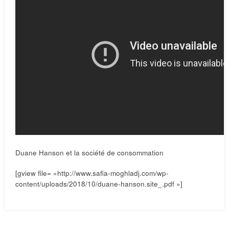
Duane Hanson et la société de consommation
[gview file= »http://www.safia-moghladj.com/wp-
content/uploads/2018/10/duane-hanson.site_.pdf »]