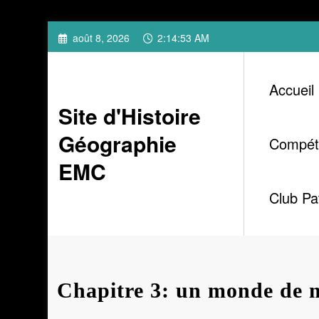
Aller
août 8, 2026
2:14:54 AM
au
contenu
Accueil
Site d'Histoire
Géographie
Compét
EMC
Club Pa
Chapitre 3: un monde de 