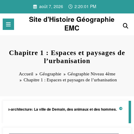
Aller
août 7, 2026
2:20:01 PM
au
contenu
Site d'Histoire Géographie
EMC
Chapitre 1 : Espaces et paysages de
l’urbanisation
Accueil
Géographie
Géographie Niveau 4ème
Chapitre 1 : Espaces et paysages de l’urbanisation
ine-architecture: La ville de Demain, des animaux et des hommes.
Projet 
juin 10, 