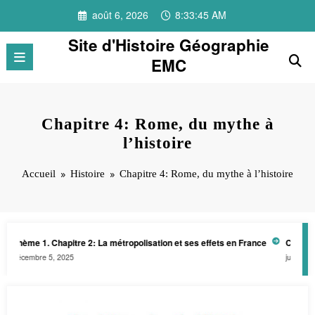
Aller
août 6, 2026
8:33:45 AM
au
contenu
Site d'Histoire Géographie
EMC
Chapitre 4: Rome, du mythe à
l’histoire
Accueil
Histoire
Chapitre 4: Rome, du mythe à l’histoire
Thème 1. Chapitre 2: La métropolisation et ses effets en France
Club pat
décembre 5, 2025
juin 27, 20