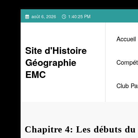
Aller
août 6, 2026
1:40:26 PM
au
contenu
Accueil
Site d'Histoire
Géographie
Compét
EMC
Club Pa
Chapitre 4: Les débuts du