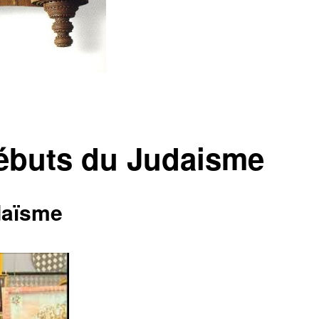
débuts du Judaisme
udaïsme