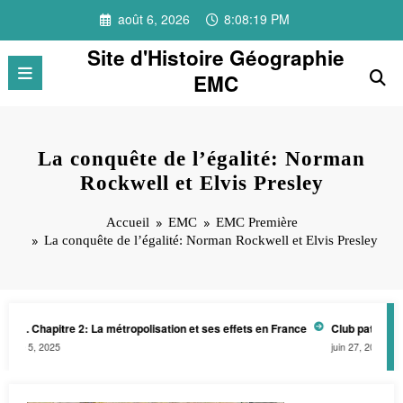
Aller
août 6, 2026
8:08:19 PM
au
contenu
Site d'Histoire Géographie
EMC
La conquête de l’égalité: Norman
Rockwell et Elvis Presley
Accueil
EMC
EMC Première
La conquête de l’égalité: Norman Rockwell et Elvis Presley
1. Chapitre 2: La métropolisation et ses effets en France
Club patrimoine-
re 5, 2025
juin 27, 2024