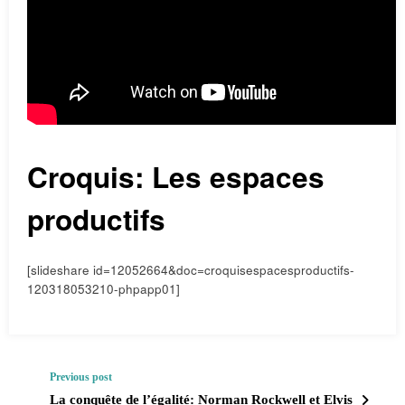
Croquis: Les espaces
productifs
[slideshare id=12052664&doc=croquisespacesproductifs-
120318053210-phpapp01]
Previous post
La conquête de l’égalité: Norman Rockwell et Elvis