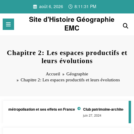
Aller
août 6, 2026
8:11:32 PM
au
contenu
Site d'Histoire Géographie
EMC
Chapitre 2: Les espaces productifs et
leurs évolutions
Accueil
Géographie
Chapitre 2: Les espaces productifs et leurs évolutions
 métropolisation et ses effets en France
Club patrimoine-architecture: La
juin 27, 2024