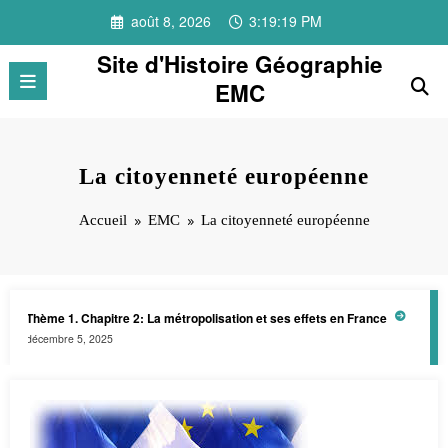
Aller
août 8, 2026
3:19:19 PM
au
contenu
Site d'Histoire Géographie
EMC
La citoyenneté européenne
Accueil
EMC
La citoyenneté européenne
Thème 1. Chapitre 2: La métropolisation et ses effets en France
Club pa
décembre 5, 2025
juin 27, 